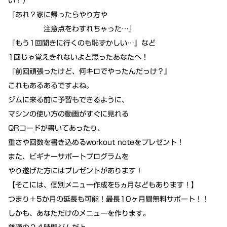
い！）
『あれ？家に帰ったらやり方や
注意点をわすれちゃった…』
『もう1回聞きに行くのも恥ずかしい…』など
1回じゃ覚えきれないよと思ったあなたへ！
『前回頑張ったけど、何キロでやったんだっけ？』
これもあるあるですよね。
ジムに来る前に予習もできるように、
マシンの使い方の動画がすぐに見れる
QRコードが書いてあったり、
重さや回数を書き込める
workout note
をプレゼント！
また、ビギナーサポートプログラムを
やり遂げた方には
プレゼント
があります！
【そこには、個別メニュー作成を5ヵ月などもあります！】
つまり＋5か月の延長も可能！最長10ヶ月間無料サポート！！
しかも、あなただけのメニューを作ります。