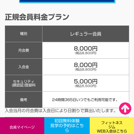
正規会員料金プラン
レギュラー会員
種別
8,000円
月会費
(税込8,800円)
8,000円
入会金
(税込8,800円)
5,000円
セキュリティ
(顔認証)登録料
(税込5,500円)
備考
24時間365日いつでもご利用可能です。
入会当月の月会費は入会日により日割りで算出いたします。
初回無料体験
フィットネス
ビジター会員
見学の予約はこち
種別
ジム
会員マイページ
ら
WEB入会はこちら