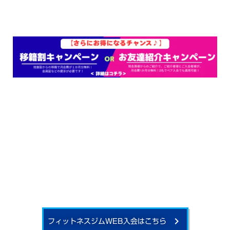
フィットネスジムWEB入会はこちら
keyboard_arrow_right