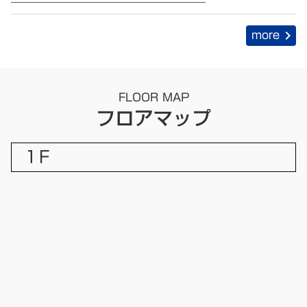
more
chevron_right
FLOOR MAP
フロアマップ
１F