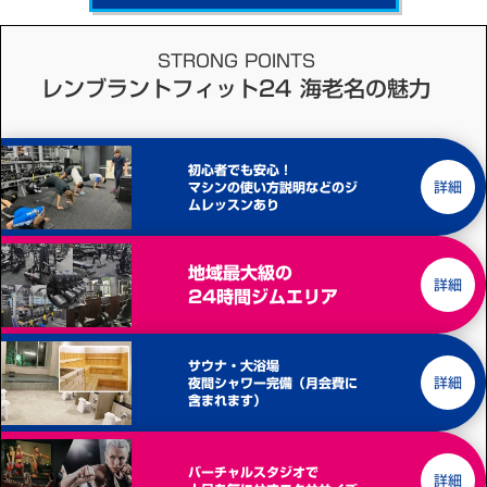
STRONG POINTS
レンブラントフィット24 海老名の魅力
初心者でも安心！
詳細
マシンの使い方説明などのジ
ムレッスンあり
地域最大級の
詳細
24時間ジムエリア
サウナ・大浴場
詳細
夜間シャワー完備（月会費に
含まれます）
バーチャルスタジオで
詳細