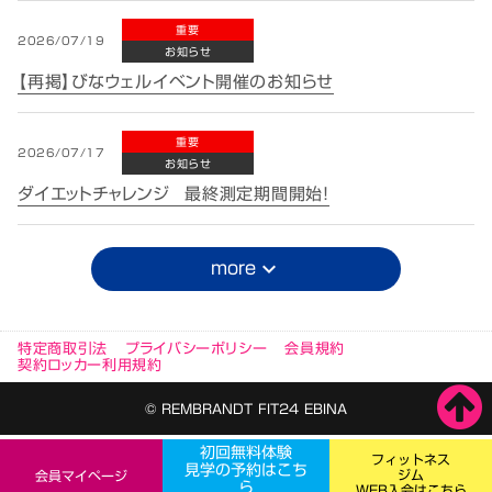
重要
2026/07/19
お知らせ
【再掲】びなウェルイベント開催のお知らせ
重要
2026/07/17
お知らせ
ダイエットチャレンジ 最終測定期間開始！
more
keyboard_arrow_down
特定商取引法
プライバシーポリシー
会員規約
契約ロッカー利用規約
© REMBRANDT FIT24 EBINA
初回無料体験
フィットネス
見学の予約はこち
ジム
会員マイページ
ら
WEB入会はこちら